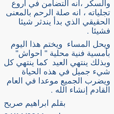
والسكر ،انه التضامن في أروع
تجلياته ، انه صلة الرحم بالمعنى
الحقيقي الذي بدأ يندثر شيئا
فشيئا .
ويحل المساء
ويختم هذا اليوم
بأمسية فنية محلية " احواش"
وبذلك ينتهي العيد
كما ينتهي كل
شيء جميل في هذه الحياة
ويضرب الجميع موعدا في العام
القادم إنشاء الله .
بقلم ابراهيم صريح