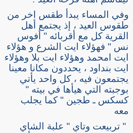
وفي المساء يبدأ طقس اخر من
طقوس العيد ، إذ يجتمع أهل
القرية كل مع أقربائه " أفوس
نس " فهؤلاء ايت الشرع و هؤلاء
ايت امحمد وهؤلاء ايت بلا وهؤلاء
ايت بنداود ، يحددون مكانا معينا
يجتمعون فيه ، كل واحد يأتي
بوجبته التي هيأها في بيته "
كسكس ـ طجين " كما يجلب
معه
" تربيعت وتاي " علبة الشاي