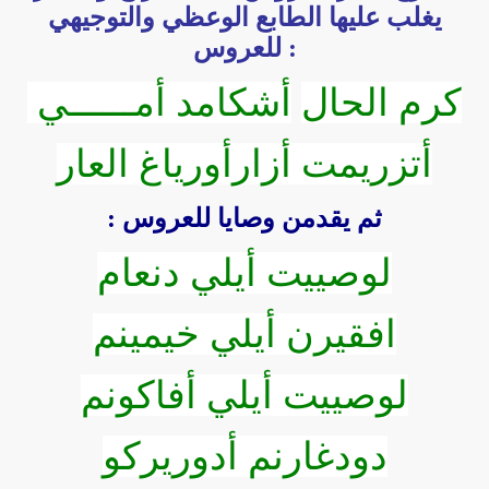
يغلب عليها الطابع الوعظي والتوجيهي
:
للعروس
كرم الحال
أشكامد أمــــــي
أتزريمت أزارأورياغ العار
ثم يقدمن وصايا للعروس :
لوصييت أيلي دنعام
افقيرن أيلي خيمينم
لوصييت أيلي أفاكونم
دودغارنم أدوريركو