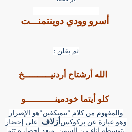
أسرو وودي دوينتمنـــت
ثم يقلن :
الله أرشتاح أردنيــــــــــخ
كلو أيتما خودمينـــــــــــو
والمفهوم من كلام "تيمنكفين"هو الإصرار
أزلاف
وهو عبارة عن بركوكس
على إحضار
يتوسطه إناء من السمن .وبعد إحضاره تتم