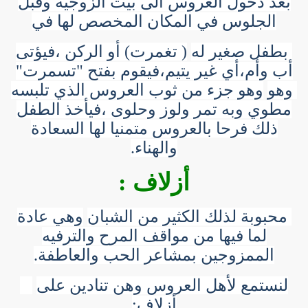
بعد دخول العروس الى بيت الزوجية وقبل
الجلوس في المكان المخصص لها في
بطفل صغير له
( تغمرت) أو الركن ،فيؤتى
أب وأم،أي غير يتيم،فيقوم بفتح "تسمرت"
وهو
وهو جزء من ثوب العروس الذي تلبسه
مطوي وبه تمر ولوز وحلوى ،فيأخذ الطفل
ذلك فرحا بالعروس متمنيا لها السعادة
والهناء.
أزلاف :
محبوبة لذلك الكثير من الشبان
وهي عادة
لما فيها من مواقف المرح والترفيه
الممزوجين بمشاعر الحب والعاطفة.
لنستمع لأهل العروس وهن تنادين على
أزلاف: