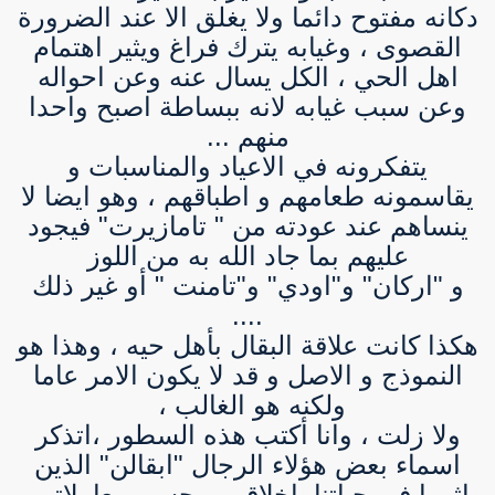
دكانه مفتوح دائما ولا يغلق الا عند الضرورة
القصوى ، وغيابه يترك فراغ ويثير اهتمام
اهل الحي ، الكل يسال عنه وعن احواله
وعن سبب غيابه لانه ببساطة اصبح واحدا
منهم ...
يتفكرونه في الاعياد والمناسبات و
يقاسمونه طعامهم و اطباقهم ، وهو ايضا لا
ينساهم عند عودته من " تامازيرت" فيجود
عليهم بما جاد الله به من اللوز
و "اركان" و"اودي" و"تامنت " أو غير ذلك
....
هكذا كانت علاقة البقال بأهل حيه ، وهذا هو
النموذج و الاصل و قد لا يكون الامر عاما
ولكنه هو الغالب ،
ولا زلت ، وانا أكتب هذه السطور ،اتذكر
اسماء بعض هؤلاء الرجال "ابقالن" الذين
اثروا في حياتنا باخلاقهم وحسن معاملاتهم