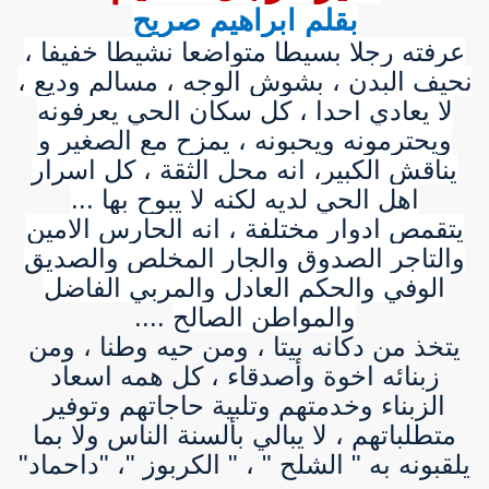
بقلم ابراهيم صريح
عرفته رجلا بسيطا متواضعا نشيطا خفيفا ،
نحيف البدن ، بشوش الوجه ، مسالم وديع ،
لا يعادي احدا ، كل سكان الحي يعرفونه
ويحترمونه ويحبونه ، يمزح مع الصغير و
يناقش الكبير، انه محل الثقة ، كل اسرار
اهل الحي لديه لكنه لا يبوح بها ...
يتقمص ادوار مختلفة ، انه الحارس الامين
والتاجر الصدوق والجار المخلص والصديق
الوفي والحكم العادل والمربي الفاضل
والمواطن الصالح
....
يتخذ من دكانه بيتا ، ومن حيه وطنا ، ومن
زبنائه اخوة وأصدقاء ، كل همه اسعاد
الزبناء وخدمتهم وتلبية حاجاتهم وتوفير
متطلباتهم ، لا يبالي بألسنة الناس ولا بما
يلقبونه به " الشلح " ، " الكربوز "، "داحماد"