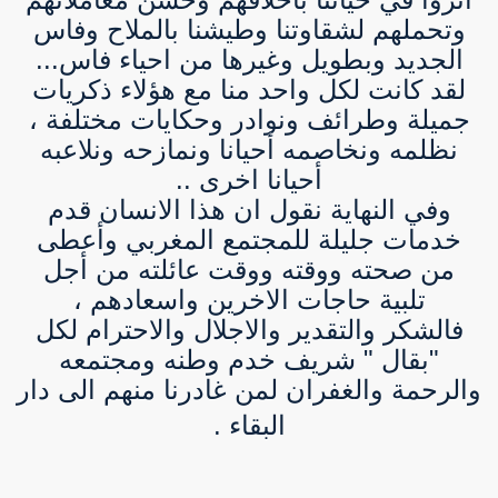
وتحملهم لشقاوتنا وطيشنا بالملاح وفاس
الجديد وبطويل وغيرها من احياء فاس...
لقد كانت لكل واحد منا مع هؤلاء ذكريات
جميلة وطرائف ونوادر وحكايات مختلفة ،
نظلمه ونخاصمه أحيانا ونمازحه ونلاعبه
أحيانا اخرى ..
وفي النهاية نقول ان هذا الانسان قدم
خدمات جليلة للمجتمع المغربي وأعطى
من صحته ووقته ووقت عائلته من أجل
تلبية حاجات الاخرين واسعادهم ،
فالشكر والتقدير والاجلال والاحترام لكل
"بقال " شريف خدم وطنه ومجتمعه
والرحمة والغفران لمن غادرنا منهم الى دار
البقاء .